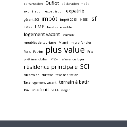
Duflot
construction
déclaration impôt
expatrié
exonération
expatriation
impôt
isf
gérant SCI
impôt 2013
INSEE
LMP
LMNP
location meublé
logement vacant
Malraux
meublés de tourisme
Miami
micro-foncier
plus value
Paris
Patrim
Prix
prêt immobilier
PTZ+
référence loyer
SCI
résidence principale
succession
surtaxe
taxe habitation
terrain à batir
Taxe logement vacant
usufruit
TVA
VEFA
viager