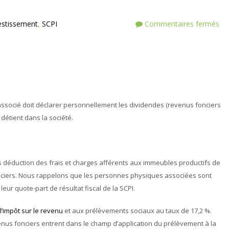
estissement
,
SCPI
Commentaires fermés
associé doit déclarer personnellement les dividendes (revenus fonciers
l détient dans la société.
s déduction des frais et charges afférents aux immeubles productifs de
onciers. Nous rappelons que les personnes physiques associées sont
ur quote-part de résultat fiscal de la SCPI.
’impôt sur le revenu
et aux prélèvements sociaux au taux de 17,2 %.
nus fonciers entrent dans le champ d’application du prélèvement à la