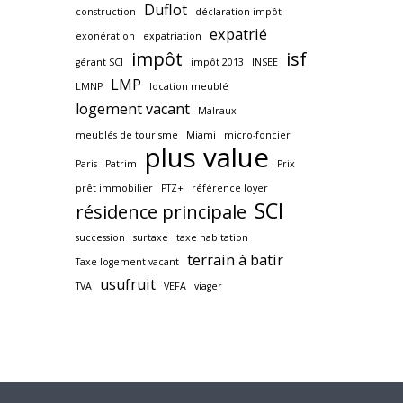
Duflot
construction
déclaration impôt
expatrié
exonération
expatriation
impôt
isf
gérant SCI
impôt 2013
INSEE
LMP
LMNP
location meublé
logement vacant
Malraux
meublés de tourisme
Miami
micro-foncier
plus value
Paris
Patrim
Prix
prêt immobilier
PTZ+
référence loyer
SCI
résidence principale
succession
surtaxe
taxe habitation
terrain à batir
Taxe logement vacant
usufruit
TVA
VEFA
viager