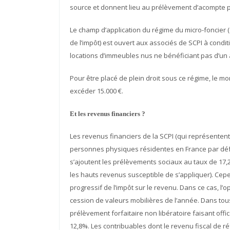
source et donnent lieu au prélèvement d’acompte par
Le champ d’application du régime du micro-foncier (
de l’impôt) est ouvert aux associés de SCPI à condi
locations d’immeubles nus ne bénéficiant pas d’un a
Pour être placé de plein droit sous ce régime, le mo
excéder 15.000 €.
Et les revenus financiers ?
Les revenus financiers de la SCPI (qui représentent
personnes physiques résidentes en France par défa
s’ajoutent les prélèvements sociaux au taux de 17,2
les hauts revenus susceptible de s’appliquer). Cepen
progressif de l’impôt sur le revenu. Dans ce cas, l
cession de valeurs mobilières de l’année. Dans tous
prélèvement forfaitaire non libératoire faisant offi
12,8%. Les contribuables dont le revenu fiscal de 