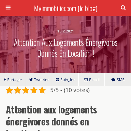
Myimmobilier.com (le blog)
15.2.2021
Attention Aux Logements Énergivores
Donnés En Location !
Partager
Tweeter
Épingler
E-mail
SMS
5/5 - (10 votes)
Attention aux logements
énergivores donnés en