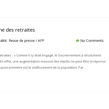
me des retraites
alité
,
Revue de presse / AFP
No Comments.
traites : » Comme il sy était engagé, le Gouvernement a résolument
En effet, une augmentation massive des impôts ne peut être la réponse
cause première est le vieillissement de la population. Par …