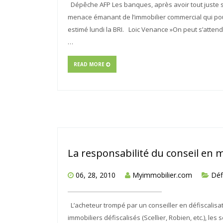
Dépêche AFP Les banques, après avoir tout juste su
menace émanant de l’immobilier commercial qui pour
estimé lundi la BRI. Loic Venance »On peut s’attend
…
READ MORE
La responsabilité du conseil en m
06, 28, 2010
Myimmobilier.com
Déf
L’acheteur trompé par un conseiller en défiscalisa
immobiliers défiscalisés (Scellier, Robien, etc.), le