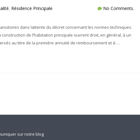
alité
,
Résidence Principale
No Comments.
transitoires dans lattente du décret concernant les normes techniques.
a construction de l’habitation principale ouvrent droit, en général, à un
 versés au titre de la première annuité de remboursement et à …
niquer sur notre blog