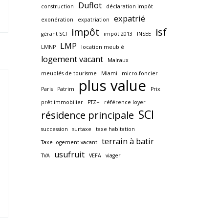
Duflot
construction
déclaration impôt
expatrié
exonération
expatriation
impôt
isf
gérant SCI
impôt 2013
INSEE
LMP
LMNP
location meublé
logement vacant
Malraux
meublés de tourisme
Miami
micro-foncier
plus value
Paris
Patrim
Prix
prêt immobilier
PTZ+
référence loyer
SCI
résidence principale
succession
surtaxe
taxe habitation
terrain à batir
Taxe logement vacant
usufruit
TVA
VEFA
viager