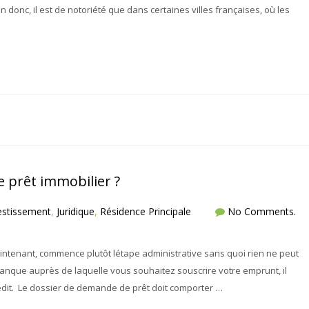
donc, il est de notoriété que dans certaines villes françaises, où les
prêt immobilier ?
estissement
,
Juridique
,
Résidence Principale
No Comments.
ntenant, commence plutôt létape administrative sans quoi rien ne peut
a banque auprès de laquelle vous souhaitez souscrire votre emprunt, il
édit. Le dossier de demande de prêt doit comporter …