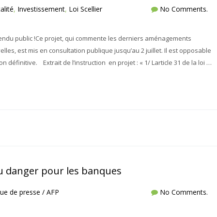
alité
,
Investissement
,
Loi Scellier
No Comments.
t rendu public !Ce projet, qui commente les derniers aménagements
es, est mis en consultation publique jusqu’au 2 juillet. Il est opposable
n définitive. Extrait de l’instruction en projet : « 1/ Larticle 31 de la loi …
u danger pour les banques
ue de presse / AFP
No Comments.