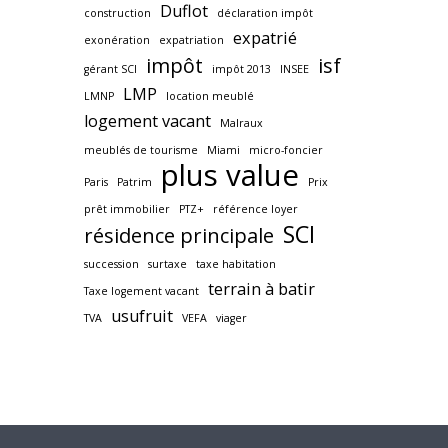
Duflot
construction
déclaration impôt
expatrié
exonération
expatriation
impôt
isf
gérant SCI
impôt 2013
INSEE
LMP
LMNP
location meublé
logement vacant
Malraux
meublés de tourisme
Miami
micro-foncier
plus value
Paris
Patrim
Prix
prêt immobilier
PTZ+
référence loyer
SCI
résidence principale
succession
surtaxe
taxe habitation
terrain à batir
Taxe logement vacant
usufruit
TVA
VEFA
viager