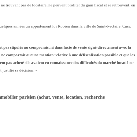
 ne trouvant pas de locataire, ne peuvent profiter du gain fiscal et se retrouvent, en
 quelques années un appartement loi Robien dans la ville de Saint-Nectaire. Cass.
ent pas stipulés au compromis, ni dans lacte de vente signé directement avec la
e ne comportait aucune mention relative à une défiscalisation possible et que les
ent pas acheté sils avaient eu connaissance des difficultés du marché locatif
sur
 justifié sa décision. »
immobilier parisien (achat, vente, location, recherche