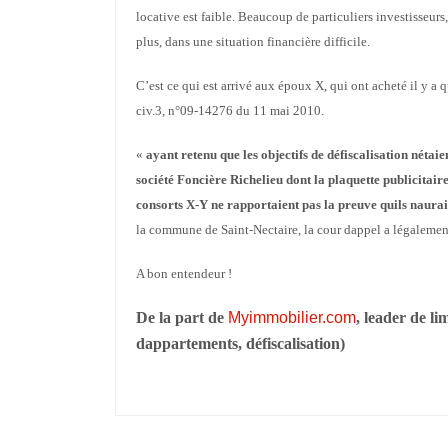
locative est faible. Beaucoup de particuliers investisseurs,
plus, dans une situation financière difficile.
C’est ce qui est arrivé aux époux X, qui ont acheté il y a
civ.3, n°09-14276 du 11 mai 2010.
«
ayant retenu que les objectifs de défiscalisation nétai
société Foncière Richelieu dont la plaquette publicitair
consorts X-Y ne rapportaient pas la preuve quils naurai
la commune de Saint-Nectaire, la cour dappel a légalement
A bon entendeur !
De la part de
Myimmobilier.com
, leader de l
dappartements, défiscalisation)