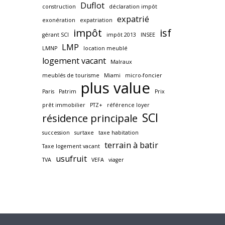
Duflot
construction
déclaration impôt
expatrié
exonération
expatriation
impôt
isf
gérant SCI
impôt 2013
INSEE
LMP
LMNP
location meublé
logement vacant
Malraux
meublés de tourisme
Miami
micro-foncier
plus value
Paris
Patrim
Prix
prêt immobilier
PTZ+
référence loyer
SCI
résidence principale
succession
surtaxe
taxe habitation
terrain à batir
Taxe logement vacant
usufruit
TVA
VEFA
viager