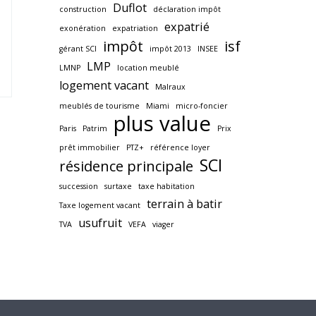
Duflot
construction
déclaration impôt
expatrié
exonération
expatriation
impôt
isf
gérant SCI
impôt 2013
INSEE
LMP
LMNP
location meublé
logement vacant
Malraux
meublés de tourisme
Miami
micro-foncier
plus value
Paris
Patrim
Prix
prêt immobilier
PTZ+
référence loyer
SCI
résidence principale
succession
surtaxe
taxe habitation
terrain à batir
Taxe logement vacant
usufruit
TVA
VEFA
viager