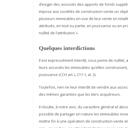
d’exiger des associés des apports de fonds suppléme
impose aux sociétés de construction-vente un objet s
plusieurs immeubles en vue de leur vente en totali
attribués, en tout ou partie, en jouissance ou en pr
nullité de l’attribution ».
Quelques interdictions
Il est expressément interdit, sous peine de nullité,
leurs associés les immeubles qu’elles construisent, 
jouissance (CCH art. L 211-1, al. 2).
Toutefois, rien ne leur interdit de vendre aux assoc
des mêmes garanties que les tiers acquéreurs.
Il résulte, à notre avis, du caractère général et absol
possible de partager en nature les immeubles inve
mettre fin à une opération de construction-vente et