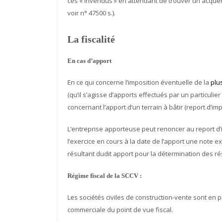
ces « invendus » en attendant de trouver un acquér
voir n° 47500 s.).
La fiscalité
En cas d’apport
En ce qui concerne l’imposition éventuelle de la
plu
(qu’il s’agisse d’apports effectués par un particulie
concernant l’apport d’un terrain à bâtir (report d’impo
L’entreprise apporteuse peut renoncer au report d’im
l’exercice en cours à la date de l’apport une note 
résultant dudit apport pour la détermination des rés
Régime fiscal de la SCCV :
Les sociétés civiles de construction-vente sont en p
commerciale du point de vue fiscal.