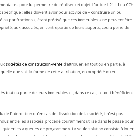
ntaires pour lui permettre de réaliser cet objet. L’article L 211-1 du CCH
pécifique : elles doivent avoir pour activité de « construire un ou
té ou par fractions », étant précisé que ces immeubles « ne peuvent être
opriété, aux associés, en contrepartie de leurs apports, ceci à peine de
 aux
sociétés de construction-vente
d’attribuer, en tout ou en partie, à
quelle que soit la forme de cette attribution, en propriété ou en
iés tout ou partie de leurs immeubles et, dans ce cas, ceux-ci bénéficient
u de l’interdiction qu’en cas de dissolution de la société, il n’est pas
ndus entre les associés, procédé couramment utilisé dans le passé pour
 liquider les « queues de programme ». La seule solution consiste à louer