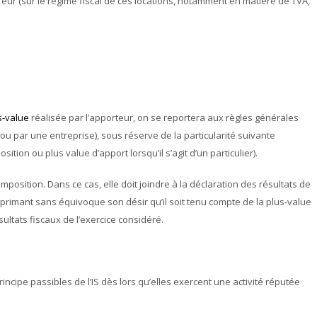
eur (sur le régime fiscal de ces locations, notamment en matière de TVA,
s-value
réalisée par l’apporteur, on se reportera aux règles générales
r ou par une entreprise), sous réserve de la particularité suivante
sition ou plus value d’apport lorsqu’il s’agit d’un particulier).
position. Dans ce cas, elle doit joindre à la déclaration des résultats de
exprimant sans équivoque son désir qu’il soit tenu compte de la plus-value
ultats fiscaux de l’exercice considéré.
rincipe passibles de l’IS dès lors qu’elles exercent une activité réputée