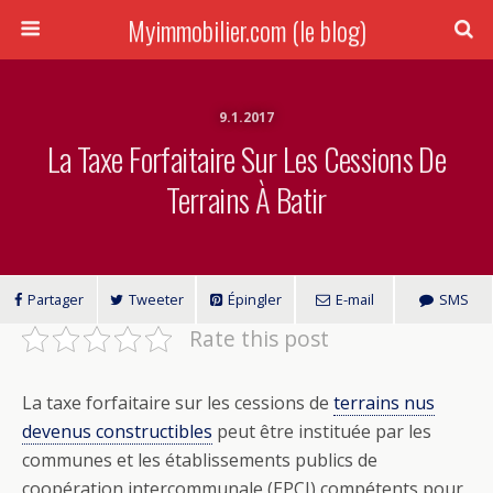
Myimmobilier.com (le blog)
9.1.2017
La Taxe Forfaitaire Sur Les Cessions De
Terrains À Batir
Partager
Tweeter
Épingler
E-mail
SMS
Rate this post
La taxe forfaitaire sur les cessions de
terrains nus
devenus constructibles
peut être instituée par les
communes et les établissements publics de
coopération intercommunale (EPCI) compétents pour