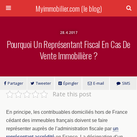
Myimmobilier.com (le blog)
28.4.2017
Pourquoi Un Représentant Fiscal En Cas De
Vente Immobilière ?
Partager
Tweeter
Épingler
E-mail
SMS
Rate this post
En principe, les contribuables domiciliés hors de France
cédant des immeubles français doivent se faire
représenter auprès de l’administration fiscale par
un
représentant accrédité
en France. La désignation d’un