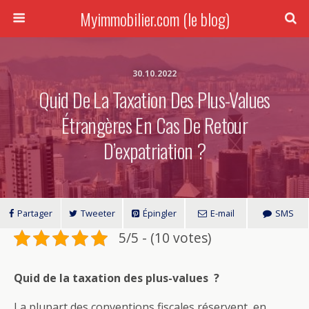
Myimmobilier.com (le blog)
30.10.2022
Quid De La Taxation Des Plus-Values
Étrangères En Cas De Retour
D’expatriation ?
Partager
Tweeter
Épingler
E-mail
SMS
5/5 - (10 votes)
Quid de la taxation des plus-values ?
La plupart des conventions fiscales réservent, en