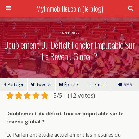
Myimmobilier.com (le blog)
16.11.2022
Doublement Du Déficit Foncier Imputable Sur
Le Revenu Global ?
Partager
Tweeter
Épingler
E-mail
SMS
5/5 - (12 votes)
Doublement du déficit foncier imputable sur le
revenu global ?
Le Parlement étudie actuellement les mesures du