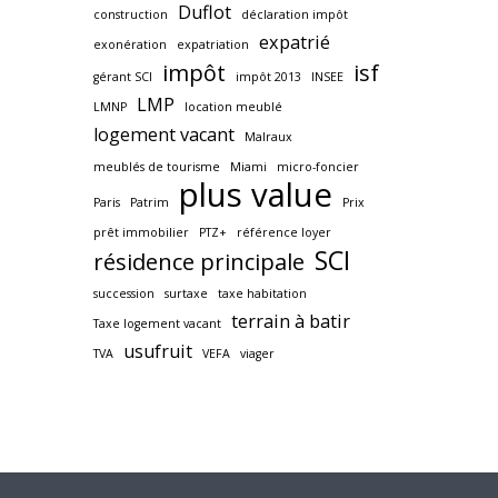
Duflot
construction
déclaration impôt
expatrié
exonération
expatriation
impôt
isf
gérant SCI
impôt 2013
INSEE
LMP
LMNP
location meublé
logement vacant
Malraux
meublés de tourisme
Miami
micro-foncier
plus value
Paris
Patrim
Prix
prêt immobilier
PTZ+
référence loyer
SCI
résidence principale
succession
surtaxe
taxe habitation
terrain à batir
Taxe logement vacant
usufruit
TVA
VEFA
viager