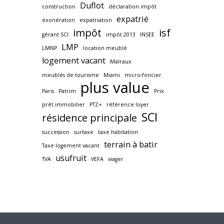
Duflot
construction
déclaration impôt
expatrié
exonération
expatriation
impôt
isf
gérant SCI
impôt 2013
INSEE
LMP
LMNP
location meublé
logement vacant
Malraux
meublés de tourisme
Miami
micro-foncier
plus value
Paris
Patrim
Prix
prêt immobilier
PTZ+
référence loyer
SCI
résidence principale
succession
surtaxe
taxe habitation
terrain à batir
Taxe logement vacant
usufruit
TVA
VEFA
viager