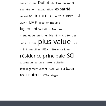
Duflot
construction
déclaration impôt
expatrié
exonération
expatriation
impôt
isf
gérant SCI
impôt 2013
INSEE
LMP
LMNP
location meublé
logement vacant
Malraux
meublés de tourisme
Miami
micro-foncier
plus value
Paris
Patrim
Prix
prêt immobilier
PTZ+
référence loyer
SCI
résidence principale
succession
surtaxe
taxe habitation
terrain à batir
Taxe logement vacant
usufruit
TVA
VEFA
viager