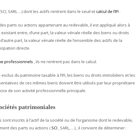
CI, SARL …) dont les actifs rentrent dans le seuil et
calcul de l’IFI
.
des parts ou actions appartenant au redevable, il est appliqué alors à
existant entre, d’une part, la valeur vénale réelle des biens ou droits
, d’autre part, la valeur vénale réelle de l’ensemble des actifs de la
cipation directe.
me professionnels
, ils ne rentrent pas dans le calcul.
clus du patrimoine taxable à l’IFI, les biens ou droits immobiliers et les
entatives de ces mêmes biens doivent être utilisés par leur propriétaire
cice de son activité professionnelle principale.
ociétés patrimoniales
ont inscrits à l’actif de la société ou de l’organisme dont le redevable,
ement des parts ou actions (
SCI
, SARL, …) , il convient de déterminer :