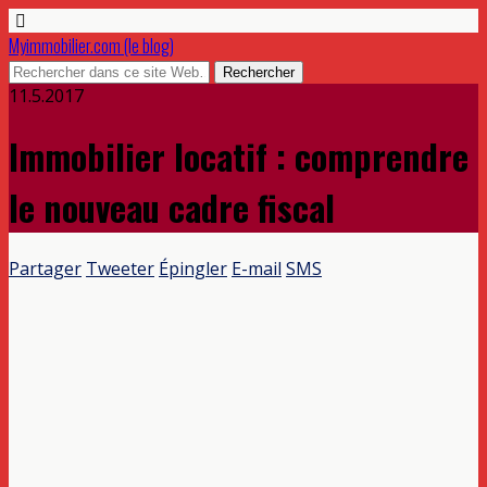
Myimmobilier.com (le blog)
11.5.2017
Immobilier locatif : comprendre
le nouveau cadre fiscal
Partager
Tweeter
Épingler
E-mail
SMS