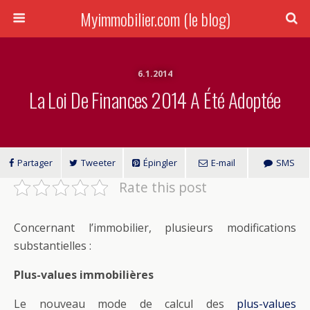
Myimmobilier.com (le blog)
6.1.2014
La Loi De Finances 2014 A Été Adoptée
Partager
Tweeter
Épingler
E-mail
SMS
Rate this post
Concernant l’immobilier, plusieurs modifications
substantielles :
Plus-values immobilières
Le nouveau mode de calcul des
plus-values