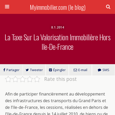
Myimmobilier.com (le blog)
8.1.2014
La Taxe Sur La Valorisation Immobilière Hors
Ile-De-France
Partager
Tweeter
Épingler
E-mail
SMS
Rate this post
Afin de participer financièrement au développement
des infrastructures des transports du Grand Paris et
de l’Ile-de-France, les cessions, réalisées en dehors de
l’Ile-de-France depuis le
14 juillet 2010
, de biens ou de