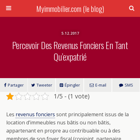
Myimmobilier.com (le blog)
5.12.2017
Percevoir Des Revenus Fonciers En Tant
Qu’expatrié
Partager
Tweeter
Épingler
E-mail
SMS
1/5 - (1 vote)
Les
revenus fonciers
sont principalement issus de la
location d’immeubles nus bâtis ou non bâtis,
appartenant en propre au contribuable ou à des
membres de son foyer fiscal (conjoint, partenaire