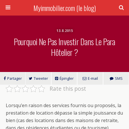
Myimmobilier.com (le blog)
13.8.2015
Pourquoi Ne Pas Investir Dans Le Para
Hôtelier ?
Partager
Tweeter
Épingler
E-mail
SMS
Rate this post
Lorsqu’en raison des services fournis ou proposés, la
prestation de location dépasse la simple jouissance du
bien (cas des locations dans des maisons de retraite,
dans des résidences étudiantes ou de tourisme),