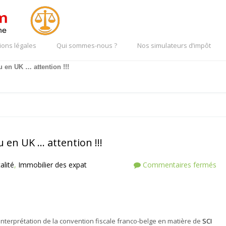
ions légales
Qui sommes-nous ?
Nos simulateurs d’impôt
u en UK … attention !!!
u en UK … attention !!!
alité
,
Immobilier des expat
Commentaires fermés
interprétation de la convention fiscale franco-belge en matière de
SCI