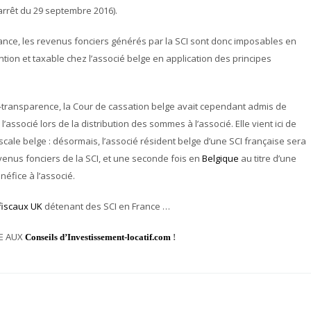
 arrêt du 29 septembre 2016).
rance, les revenus fonciers générés par la SCI sont donc imposables en
ion et taxable chez l’associé belge en application des principes
i-transparence, la Cour de cassation belge avait cependant admis de
l’associé lors de la
distribution des sommes à l’associé. Elle vient ici de
 fiscale belge : désormais, l’associé résident belge d’une SCI française sera
venus fonciers de la SCI, et une seconde fois en
Belgique
au titre d’une
néfice à l’associé.
fiscaux UK
détenant des SCI en France …
CE AUX
Conseils d’Investissement-locatif.com
!