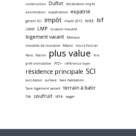
Duflot
construction
déclaration impôt
expatrié
exonération
expatriation
impôt
isf
gérant SCI
impôt 2013
INSEE
LMP
LMNP
location meublé
logement vacant
Malraux
meublés de tourisme
Miami
micro-foncier
plus value
Paris
Patrim
Prix
prêt immobilier
PTZ+
référence loyer
SCI
résidence principale
succession
surtaxe
taxe habitation
terrain à batir
Taxe logement vacant
usufruit
TVA
VEFA
viager