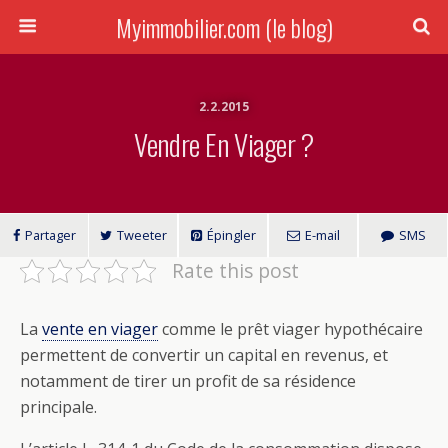
Myimmobilier.com (le blog)
2.2.2015
Vendre En Viager ?
Partager
Tweeter
Épingler
E-mail
SMS
Rate this post
La
vente en viager
comme le prêt viager hypothécaire
permettent de convertir un capital en revenus, et
notamment de tirer un profit de sa résidence
principale.