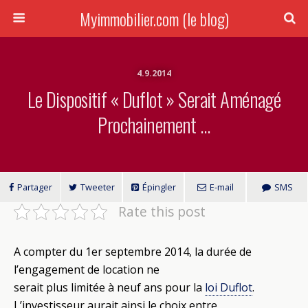
Myimmobilier.com (le blog)
4.9.2014
Le Dispositif « Duflot » Serait Aménagé
Prochainement …
Partager
Tweeter
Épingler
E-mail
SMS
Rate this post
A compter du 1er septembre 2014, la durée de
l’engagement de location ne
serait plus limitée à neuf ans pour la
loi Duflot
.
L’investisseur aurait ainsi le choix entre