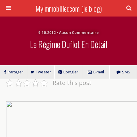
Myimmobilier.com (le blog)
9.10.2012 • Aucun Commentaire
Le Régime Duflot En Détail
Partager
Tweeter
Épingler
E-mail
SMS
Rate this post