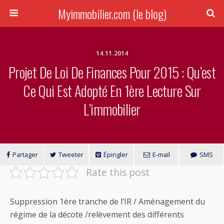
Myimmobilier.com (le blog)
14.11.2014
Projet De Loi De Finances Pour 2015 : Qu’est
Ce Qui Est Adopté En 1ère Lecture Sur
L’immobilier
Partager
Tweeter
Épingler
E-mail
SMS
Rate this post
Suppression 1ère tranche de l’IR / Aménagement du
régime de la décote /relèvement des différents