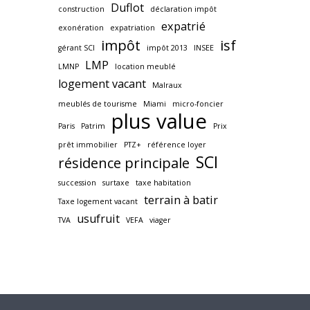
Duflot
construction
déclaration impôt
expatrié
exonération
expatriation
impôt
isf
gérant SCI
impôt 2013
INSEE
LMP
LMNP
location meublé
logement vacant
Malraux
meublés de tourisme
Miami
micro-foncier
plus value
Paris
Patrim
Prix
prêt immobilier
PTZ+
référence loyer
SCI
résidence principale
succession
surtaxe
taxe habitation
terrain à batir
Taxe logement vacant
usufruit
TVA
VEFA
viager