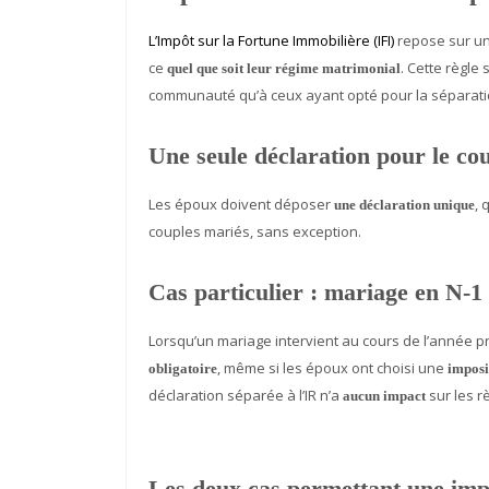
L’Impôt sur la Fortune Immobilière (IFI)
repose sur un 
ce
. Cette règle
quel que soit leur régime matrimonial
communauté qu’à ceux ayant opté pour la séparati
Une seule déclaration pour le co
Les époux doivent déposer
, 
une déclaration unique
couples mariés, sans exception.
Cas particulier : mariage en N‑1
Lorsqu’un mariage intervient au cours de l’année pr
, même si les époux ont choisi une
obligatoire
imposi
déclaration séparée à l’IR n’a
sur les rè
aucun impact
Les deux cas permettant une imp