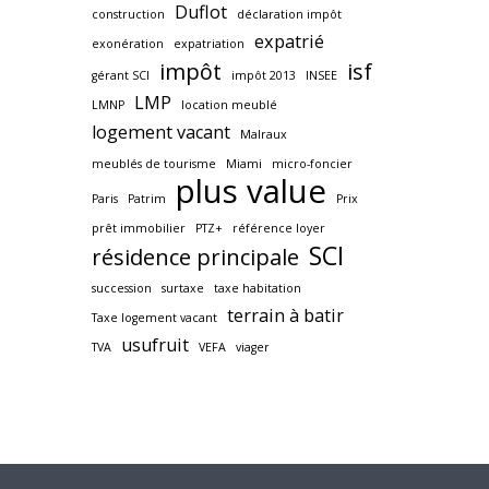
Duflot
construction
déclaration impôt
expatrié
exonération
expatriation
impôt
isf
gérant SCI
impôt 2013
INSEE
LMP
LMNP
location meublé
logement vacant
Malraux
meublés de tourisme
Miami
micro-foncier
plus value
Paris
Patrim
Prix
prêt immobilier
PTZ+
référence loyer
SCI
résidence principale
succession
surtaxe
taxe habitation
terrain à batir
Taxe logement vacant
usufruit
TVA
VEFA
viager