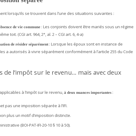
t lorsqu’ils se trouvent dans l’une des situations suivantes :
: Les conjoints doivent être mariés sous un régime
t absence de vie commune
e toit. (CGI art. 964, 2°, al. 2 – CGI art. 6, 4-a)
: Lorsque les époux sont en instance de
sation de résider séparément
 les a autorisés à vivre séparément conformément à l’article 255 du Code
s de l’impôt sur le revenu… mais avec deux
pplicables à l’impôt sur le revenu,
:
à deux nuances importantes
t pas une imposition séparée à l’IFI.
on plus un motif d’imposition distincte.
istrative (BOI-PAT-IFI-20-10 § 10 à 50).