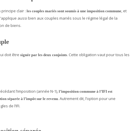
principe clair :
, et
les couples mariés sont soumis à une imposition commune
 s’applique aussi bien aux couples mariés sous le régime légal de la
on de biens.
uple
qui doit être
. Cette obligation vaut pour tous les
signée par les deux conjoints
écédant l’imposition (année N‑1),
l’imposition commune à l’IFI est
. Autrement dit, l’option pour une
tion séparée à l’impôt sur le revenu
gles de l’IFI.
osition séparée