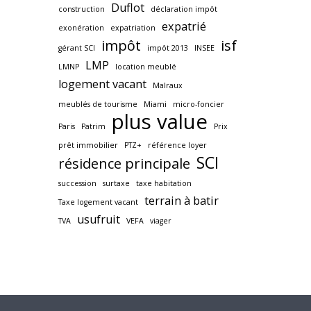
Duflot
construction
déclaration impôt
expatrié
exonération
expatriation
impôt
isf
gérant SCI
impôt 2013
INSEE
LMP
LMNP
location meublé
logement vacant
Malraux
meublés de tourisme
Miami
micro-foncier
plus value
Paris
Patrim
Prix
prêt immobilier
PTZ+
référence loyer
SCI
résidence principale
succession
surtaxe
taxe habitation
terrain à batir
Taxe logement vacant
usufruit
TVA
VEFA
viager