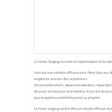
Le Home Staging consiste en loptimisation et la val
Cest est une solution efficace pour faire face aux 
exigences accrues des acquéreurs.
Désencombrement, dépersonnalisation, réparations,
de jouer sur lespace et la lumière, le but est de p
que lacquéreur potentiel puisse sy projeter.
Le home staging savère être un moyen efficace et p