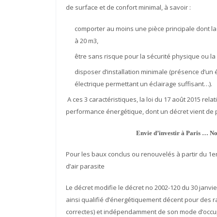
de surface et de confort minimal, à savoir :
comporter au moins une pièce principale dont la
à 20 m3,
être sans risque pour la sécurité physique ou la 
disposer d’installation minimale (présence d’un év
électrique permettant un éclairage suffisant…).
A ces 3 caractéristiques, la loi du 17 août 2015 relat
performance énergétique, dont un décret vient de p
Envie d’investir à Paris … N
Pour les baux conclus ou renouvelés à partir du 1er 
d’air parasite
Le décret modifie le décret no 2002-120 du 30 janvi
ainsi qualifié d’énergétiquement décent pour des ra
correctes) et indépendamment de son mode d’occupa