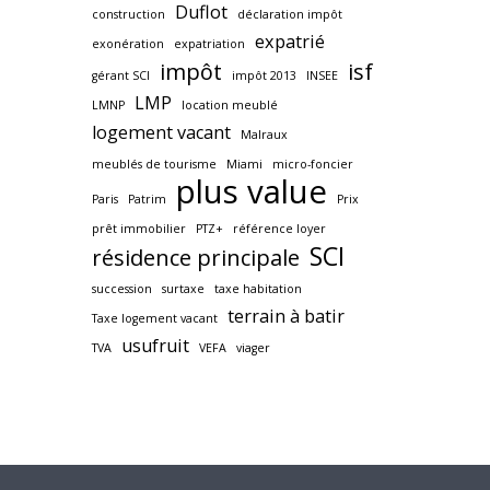
Duflot
construction
déclaration impôt
expatrié
exonération
expatriation
impôt
isf
gérant SCI
impôt 2013
INSEE
LMP
LMNP
location meublé
logement vacant
Malraux
meublés de tourisme
Miami
micro-foncier
plus value
Paris
Patrim
Prix
prêt immobilier
PTZ+
référence loyer
SCI
résidence principale
succession
surtaxe
taxe habitation
terrain à batir
Taxe logement vacant
usufruit
TVA
VEFA
viager