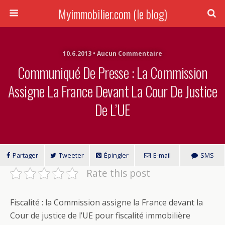
Myimmobilier.com (le blog)
10.6.2013 • Aucun Commentaire
Communiqué De Presse : La Commission
Assigne La France Devant La Cour De Justice
De L’UE
Partager
Tweeter
Épingler
E-mail
SMS
Rate this post
Fiscalité : la Commission assigne la France devant la
Cour de justice de l’UE pour fiscalité immobilière