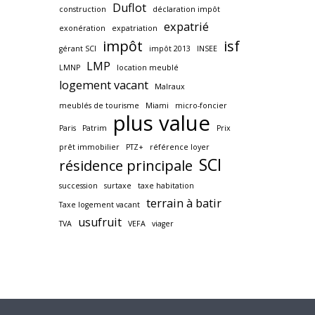
Duflot
construction
déclaration impôt
expatrié
exonération
expatriation
impôt
isf
gérant SCI
impôt 2013
INSEE
LMP
LMNP
location meublé
logement vacant
Malraux
meublés de tourisme
Miami
micro-foncier
plus value
Paris
Patrim
Prix
prêt immobilier
PTZ+
référence loyer
SCI
résidence principale
succession
surtaxe
taxe habitation
terrain à batir
Taxe logement vacant
usufruit
TVA
VEFA
viager