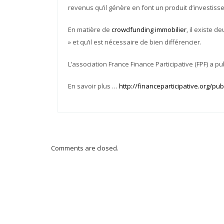
revenus qu’il génère en font un produit d’investiss
En matière de
crowdfunding immobilier
, il existe 
» et qu’il est nécessaire de bien différencier.
L’association France Finance Participative (FPF) a p
En savoir plus …
http://financeparticipative.org/pub
Comments are closed.