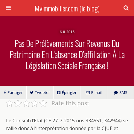
Myimmobilier.com (le blog)
6.8.2015
Pas De Prélèvements Sur Revenus Du
Patrimoine En L’absence D’affiliation À La
Législation Sociale Française !
Partager
Tweeter
Épingler
E-mail
SMS
Rate this post
Le Conseil d’Etat (CE 27-7-2015 nos 334551, 342944) se
rallie donc à l’interprétation donnée par la CJUE et