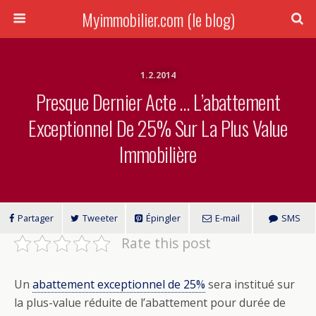
Myimmobilier.com (le blog)
1.2.2014
Presque Dernier Acte … L’abattement
Exceptionnel De 25% Sur La Plus Value
Immobilière
Partager
Tweeter
Épingler
E-mail
SMS
Rate this post
Un
abattement exceptionnel de 25%
sera institué sur
la plus-value réduite de l’abattement pour durée de