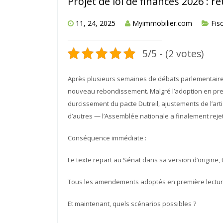
Projet de loi de finances 2026 : re
11, 24, 2025
Myimmobilier.com
Fisc
5/5 - (2 votes)
Après plusieurs semaines de débats parlementaires
nouveau rebondissement. Malgré l’adoption en pre
durcissement du pacte Dutreil, ajustements de l’artic
d’autres — l’Assemblée nationale a finalement rejet
Conséquence immédiate :
Le texte repart au Sénat dans sa version d’origine,
Tous les amendements adoptés en première lecture 
Et maintenant, quels scénarios possibles ?