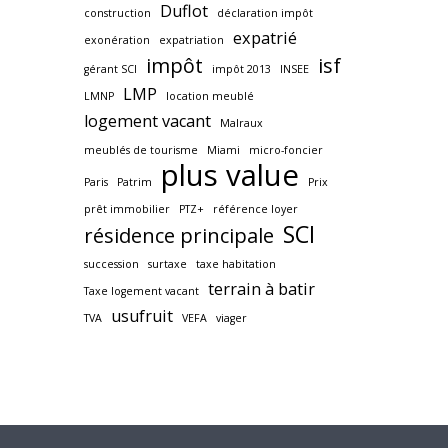
Duflot
construction
déclaration impôt
expatrié
exonération
expatriation
impôt
isf
gérant SCI
impôt 2013
INSEE
LMP
LMNP
location meublé
logement vacant
Malraux
meublés de tourisme
Miami
micro-foncier
plus value
Paris
Patrim
Prix
prêt immobilier
PTZ+
référence loyer
SCI
résidence principale
succession
surtaxe
taxe habitation
terrain à batir
Taxe logement vacant
usufruit
TVA
VEFA
viager