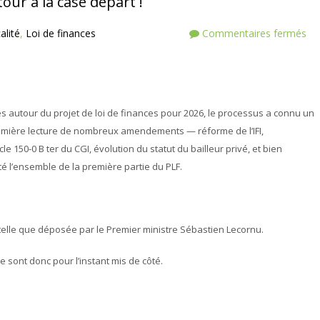
tour à la case départ !
alité
,
Loi de finances
Commentaires fermés
 autour du projet de loi de finances pour 2026, le processus a connu un
mière lecture de nombreux amendements — réforme de l’IFI,
le 150-0 B ter du CGI, évolution du statut du bailleur privé, et bien
é l’ensemble de la première partie du PLF.
 telle que déposée par le Premier ministre Sébastien Lecornu.
sont donc pour l’instant mis de côté.