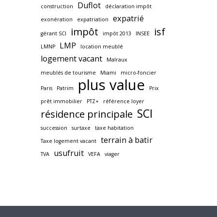
Duflot
construction
déclaration impôt
expatrié
exonération
expatriation
impôt
isf
gérant SCI
impôt 2013
INSEE
LMP
LMNP
location meublé
logement vacant
Malraux
meublés de tourisme
Miami
micro-foncier
plus value
Paris
Patrim
Prix
prêt immobilier
PTZ+
référence loyer
SCI
résidence principale
succession
surtaxe
taxe habitation
terrain à batir
Taxe logement vacant
usufruit
TVA
VEFA
viager