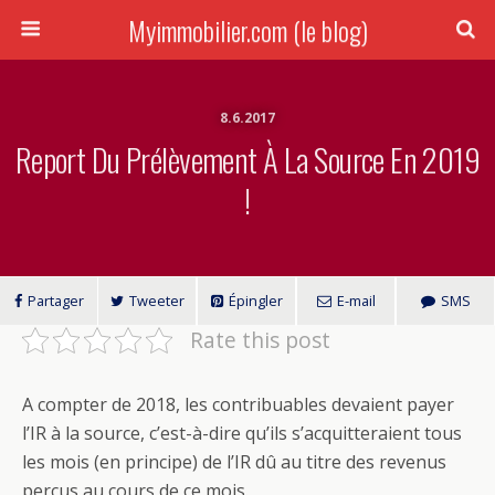
Myimmobilier.com (le blog)
8.6.2017
Report Du Prélèvement À La Source En 2019
!
Partager
Tweeter
Épingler
E-mail
SMS
Rate this post
A compter de 2018, les contribuables devaient payer
l’IR à la source, c’est-à-dire qu’ils s’acquitteraient tous
les mois (en principe) de l’IR dû au titre des revenus
perçus au cours de ce mois.