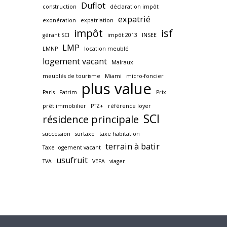
Duflot
construction
déclaration impôt
expatrié
exonération
expatriation
impôt
isf
gérant SCI
impôt 2013
INSEE
LMP
LMNP
location meublé
logement vacant
Malraux
meublés de tourisme
Miami
micro-foncier
plus value
Paris
Patrim
Prix
prêt immobilier
PTZ+
référence loyer
SCI
résidence principale
succession
surtaxe
taxe habitation
terrain à batir
Taxe logement vacant
usufruit
TVA
VEFA
viager