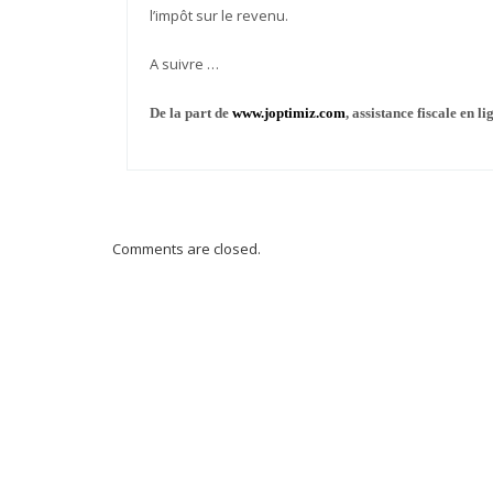
l’impôt sur le revenu.
A suivre …
De la part de
www.joptimiz.com
, assistance fiscale en li
Comments are closed.